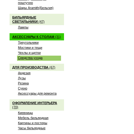
поштучно
Шары Aramith(Бельгия)
БИЛЬЯРДНЫЕ
СВЕТИЛЬНИКИ
(47)
Лампы
АКСЕССУАРЫ К СТОЛАМ
(31)
Треугольники
Мостики и тещи
Чехлы и щетки
Средства ухода
ДЛЯ ПРОИЗВОДСТВА
(67)
Ардезия
Лузы
Резина
Сукно
Аксессуары для ремонта
ОФОРМЛЕНИЕ ИНТЕРЬЕРА
(70)
Киевницы
Мебель бильярдная
Картины и постеры
Часы бильярдные