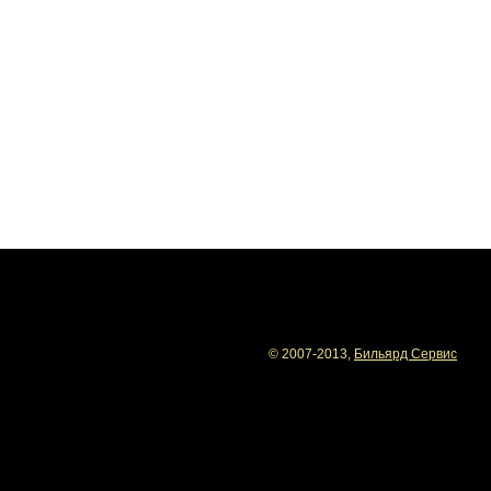
Харьков, ул. Артема, 1
тел.: (057) 7271007;(067)57-0
© 2007-2013,
Бильярд Сервис