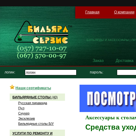
Главная
О компании
БИЛЬЯРДЫ И АКСЕССУАРЫ | П
Заказ
Доставка
логин:
пароль:
Наши сертификаты
БИЛЬЯРДНЫЕ СТОЛЫ
(40)
Русская пирамида
Пул
Снукер
Аксессуары к стола
Эксклюзив
Бильярдные столы Б/У
Средства ухо
УСЛУГИ ПО РЕМОНТУ И