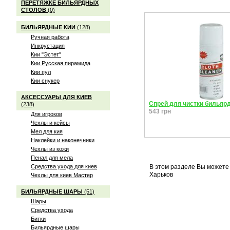
ПЕРЕТЯЖКЕ БИЛЬЯРДНЫХ
СТОЛОВ
(0)
БИЛЬЯРДНЫЕ КИИ
(128)
Ручная работа
Инкрустация
Кии "Эстет"
Кии Русская пирамида
Кии пул
Кии снукер
АКСЕССУАРЫ ДЛЯ КИЕВ
Спрей для чистки бильярд
(238)
543 грн
Для игроков
Чехлы и кейсы
Мел для кия
Наклейки и наконечники
Чехлы из кожи
Пенал для мела
Средства ухода для киев
В этом разделе Вы можете 
Харьков
Чехлы для киев Мастер
БИЛЬЯРДНЫЕ ШАРЫ
(51)
Шары
Средства ухода
Битки
Бильярдные шары