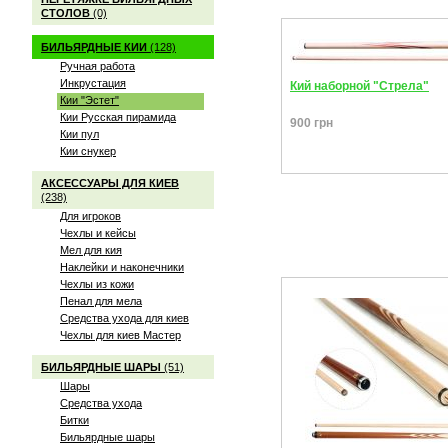
СТОЛОВ
(0)
БИЛЬЯРДНЫЕ КИИ
(128)
Ручная работа
Инкрустация
Кий наборной "Стрела"
Кии "Эстет"
Кии Русская пирамида
900 грн
Кии пул
Кии снукер
АКСЕССУАРЫ ДЛЯ КИЕВ
(238)
Для игроков
Чехлы и кейсы
Мел для кия
Наклейки и наконечники
Чехлы из кожи
Пенал для мела
Средства ухода для киев
Чехлы для киев Мастер
БИЛЬЯРДНЫЕ ШАРЫ
(51)
Шары
Средства ухода
Битки
Бильярдные шары