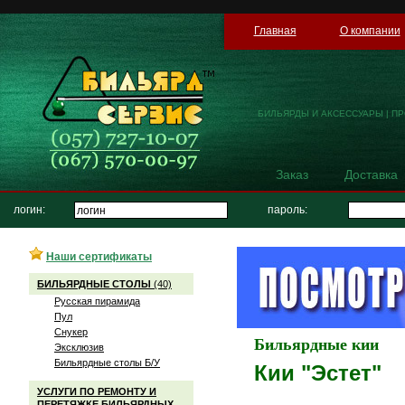
Главная
О компании
БИЛЬЯРДЫ И АКСЕССУАРЫ | П
Заказ
Доставка
логин:
пароль:
Наши сертификаты
БИЛЬЯРДНЫЕ СТОЛЫ
(40)
Русская пирамида
Пул
Снукер
Бильярдные кии
Эксклюзив
Бильярдные столы Б/У
Кии "Эстет"
УСЛУГИ ПО РЕМОНТУ И
ПЕРЕТЯЖКЕ БИЛЬЯРДНЫХ