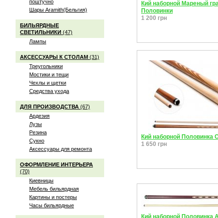
поштучно
Кий наборной Мареный гр
Шары Aramith(Бельгия)
Половинки
1 200 грн
БИЛЬЯРДНЫЕ
СВЕТИЛЬНИКИ
(47)
Лампы
АКСЕССУАРЫ К СТОЛАМ
(31)
Треугольники
Мостики и тещи
Чехлы и щетки
Средства ухода
ДЛЯ ПРОИЗВОДСТВА
(67)
Ардезия
Лузы
Резина
Кий наборной Половинка 
Сукно
1 650 грн
Аксессуары для ремонта
ОФОРМЛЕНИЕ ИНТЕРЬЕРА
(70)
Киевницы
Мебель бильярдная
Картины и постеры
Часы бильярдные
Кий наборной Половинка 