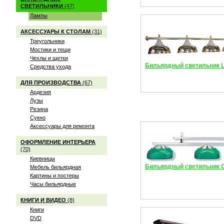
СВЕТИЛЬНИКИ
(47)
Лампы
АКСЕССУАРЫ К СТОЛАМ
(31)
Треугольники
Мостики и тещи
Чехлы и щетки
Бильярдный светильник L
Средства ухода
ДЛЯ ПРОИЗВОДСТВА
(67)
Ардезия
Лузы
Резина
Сукно
Аксессуары для ремонта
ОФОРМЛЕНИЕ ИНТЕРЬЕРА
(70)
Киевницы
Бильярдный светильник C
Мебель бильярдная
Картины и постеры
Часы бильярдные
КНИГИ И ВИДЕО
(8)
Книги
DVD