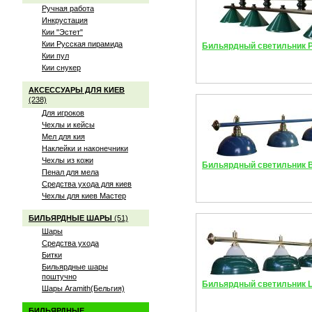
Ручная работа
Инкрустация
Кии "Эстет"
Кии Русская пирамида
Бильярдный светильник P
Кии пул
Кии снукер
АКСЕССУАРЫ ДЛЯ КИЕВ
(238)
Для игроков
Чехлы и кейсы
Мел для кия
Наклейки и наконечники
Чехлы из кожи
Бильярдный светильник Bl
Пенал для мела
Средства ухода для киев
Чехлы для киев Мастер
БИЛЬЯРДНЫЕ ШАРЫ
(51)
Шары
Средства ухода
Битки
Бильярдные шары
поштучно
Бильярдный светильник L
Шары Aramith(Бельгия)
БИЛЬЯРДНЫЕ